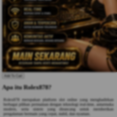
Add To Cart
Apa itu Rolex878?
Rolex878 merupakan platform slot online yang menghadirkan
berbagai pilihan permainan dengan teknologi real-time, antarmuka
modern, serta sistem yang dirancang untuk memberikan
pengalaman bermain yang cepat, stabil, dan nyaman.