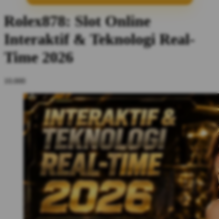
Rolex878: Slot Online
Interaktif & Teknologi Real-
Time 2026
10.000