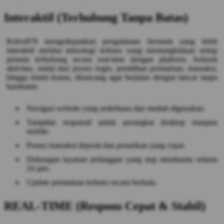
Interaktif (Terhubung Tanpa Batas)
Rolex878 mengedepankan pengalaman bermain yang lebih
interaktif melalui teknologi terbaru yang memungkinkan setiap
pemain terhubung secara real-time dengan platform. Seluruh
aktivitas, mulai dari proses login, pemilihan permainan, transaksi,
hingga klaim bonus, dirancang agar berjalan dengan lancar tanpa
hambatan.
Navigasi website yang sederhana dan mudah digunakan.
Tampilan responsif untuk perangkat desktop maupun
mobile.
Proses transaksi deposit dan penarikan yang cepat.
Dukungan layanan pelanggan yang siap membantu selama
24 jam.
Update permainan terbaru secara berkala.
REAL-TIME (Respons Cepat & Stabil)