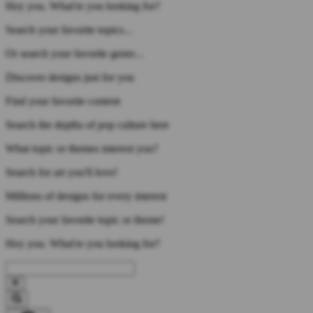
Hey you. What're you looking for?
Search your favorite topics...
Or search your favorite genre...
Discover designs just for you
Find your favorite content
Search the depths of pop culture here
What topic or themes interest you?
Search for art you'll love!
Millions of designs for every interest
Search your favorite topic or theme!
Hey you. What're you looking for?