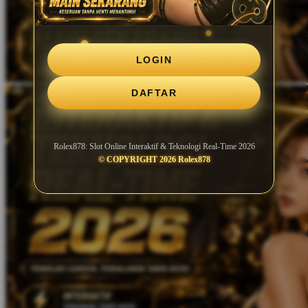
LOGIN
DAFTAR
Rolex878: Slot Online Interaktif & Teknologi Real-Time 2026
© COPYRIGHT 2026 Rolex878